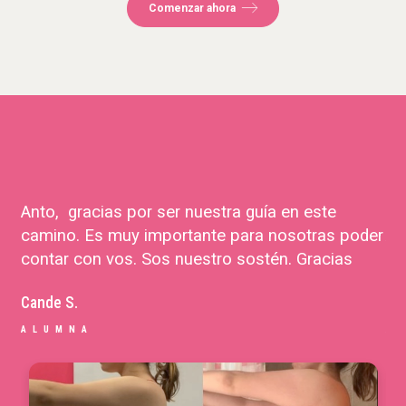
Comenzar ahora
Anto, gracias por ser nuestra guía en este
Gr
camino. Es muy importante para nosotras poder
An
contar con vos. Sos nuestro sostén. Gracias
ha
Cande S.
Cec
ALUMNA
A