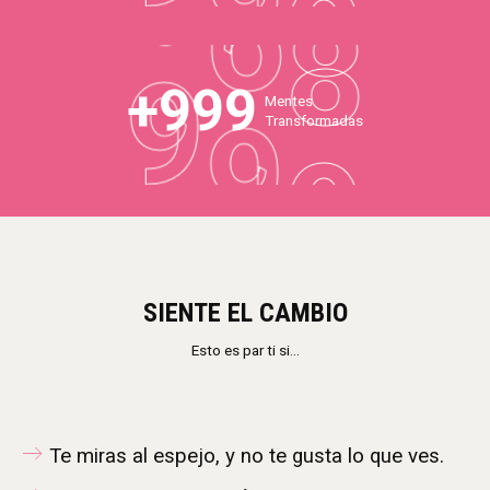
9
9
9
+
999
Mentes
Transformadas
SIENTE EL CAMBIO
Esto es par ti si…
Te miras al espejo, y no te gusta lo que ves.