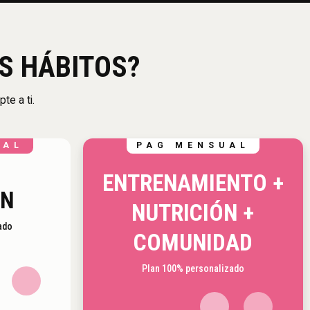
S HÁBITOS?
te a ti.
UAL
PAG MENSUAL
ENTRENAMIENTO +
ÓN
NUTRICIÓN +
ado
COMUNIDAD
Plan 100% personalizado