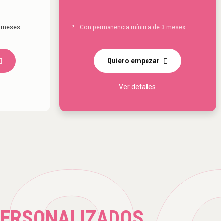
 meses.
*
Con permanencia mínima de 3 meses.
Quiero empezar
Ver detalles
PERSONALIZADOS