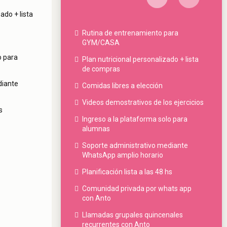
ado + lista
Rutina de entrenamiento para
GYM/CASA
o para
Plan nutricional personalizado + lista
de compras
diante
Comidas libres a elección
Videos demostrativos de los ejercicios
s
Ingreso a la plataforma solo para
alumnas
Soporte administrativo mediante
WhatsApp amplio horario
Planificación lista a las 48 hs
Comunidad privada por whats app
con Anto
Llamadas grupales quincenales
recurrentes con Anto