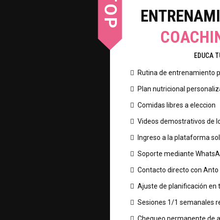
TOP
ENTRENAMI
COACHI
EDUCA T
Rutina de entrenamiento
Plan nutricional personali
Comidas libres a eleccion
Videos demostrativos de lo
Ingreso a la plataforma s
Soporte mediante WhatsAp
Contacto directo con Anto
Ajuste de planificación en
Sesiones 1/1 semanales r
Chequeo permanente de a