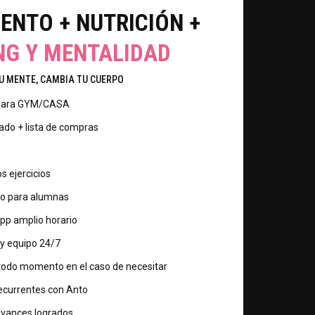
ENTO + NUTRICIÓN +
NG Y MENTALIDAD
U MENTE, CAMBIA TU CUERPO
 para GYM/CASA
zado + lista de compras
s ejercicios
olo para alumnas
p amplio horario
 y equipo 24/7
 todo momento en el caso de necesitar
ecurrentes con Anto
vances logrados