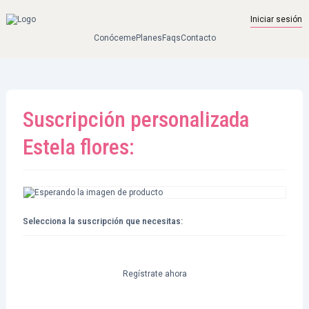
Skip to main content
Iniciar sesión
Conóceme
Planes
Faqs
Contacto
Suscripción personalizada
Estela flores:
Selecciona la suscripción que necesitas:
Suscripción
personalizada
Estela
Regístrate ahora
flores
cantidad