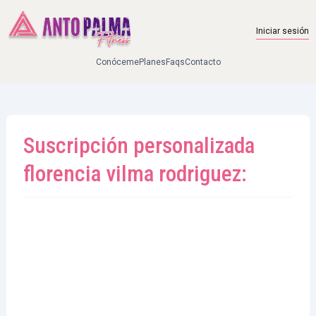
Skip to main content
Iniciar sesión
Conóceme
Planes
Faqs
Contacto
Suscripción personalizada
florencia vilma rodriguez: