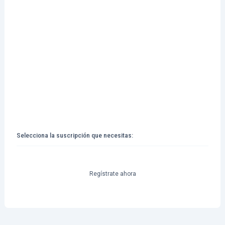
Selecciona la suscripción que necesitas:
Suscripción
personalizada
florencia
Regístrate ahora
vilma
rodriguez
cantidad