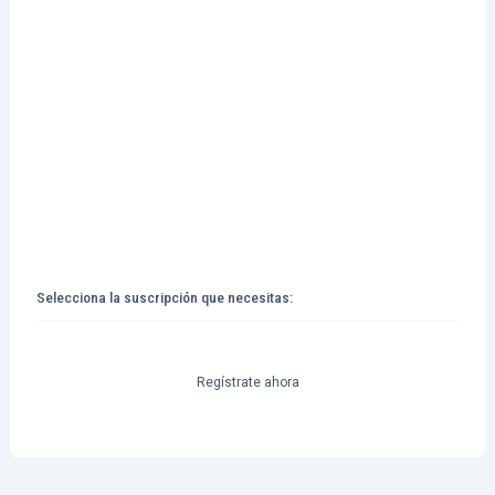
Selecciona la suscripción que necesitas:
Suscripción
personalizada
guadalupe
Regístrate ahora
chaika
cantidad