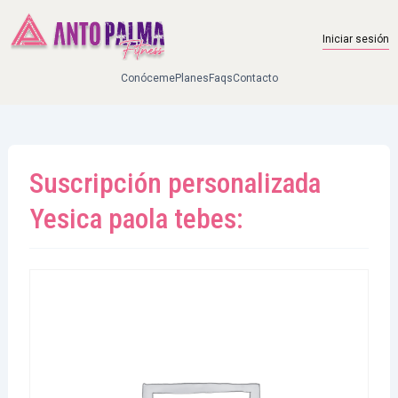
Skip to main content
Iniciar sesión
Conóceme
Planes
Faqs
Contacto
Suscripción personalizada
Yesica paola tebes: